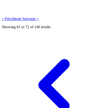
« Précédente
Suivante »
4 years ago
Lire plus →
Showing
61
to
72
of
140
results