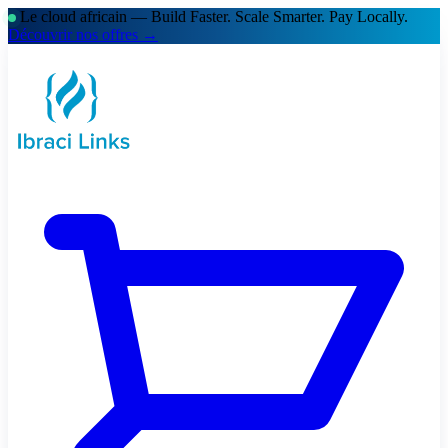
Le cloud africain — Build Faster. Scale Smarter.
Pay Locally.
Découvrir nos offres →