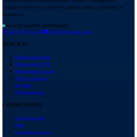
L'infrastructure cloud pensée pour l'Afrique : hébergement,
domaines et services pour développeurs, startups, entreprises et
institutions.
Tous les systèmes opérationnels
+223 78 61 61 94
hello@ibracilinks.com
SERVICES
Hébergement Web
Hébergement VPS
Hébergement E-mail
Nom de domaine
Site Web
SMS Marketing
COMMUNAUTÉ
Vue d'ensemble
Blog
Ils parlent de nous