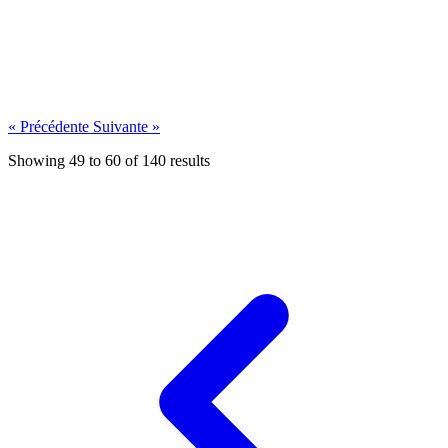
Qu’est-ce qu’un certificat SSL ?
« Précédente
Suivante »
4 years ago
Lire plus →
Showing
49
to
60
of
140
results