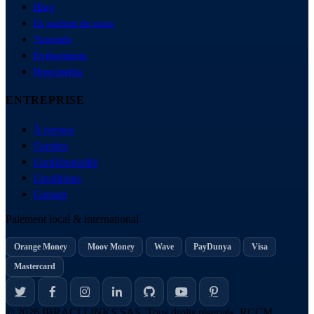
Blog
Ils parlent de nous
Tutoriels
Événements
Ibracipedia
ENTREPRISE
À propos
Carrière
Confidentialité
Conditions
Contact
Paiement local & international
Orange Money
Moov Money
Wave
PayDunya
Visa
Mastercard
© 2026 IBRACI LINKS SAS. Tous droits réservés.
RCCM