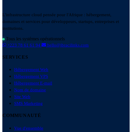
L'infrastructure cloud pensée pour l'Afrique : hébergement,
domaines et services pour développeurs, startups, entreprises et
institutions.
Tous les systèmes opérationnels
+223 78 61 61 94
hello@ibracilinks.com
SERVICES
Hébergement Web
Hébergement VPS
Hébergement E-mail
Nom de domaine
Site Web
SMS Marketing
COMMUNAUTÉ
Vue d'ensemble