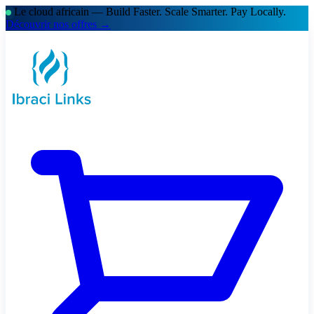
Le cloud africain — Build Faster. Scale Smarter.
Pay Locally.
Découvrir nos offres →