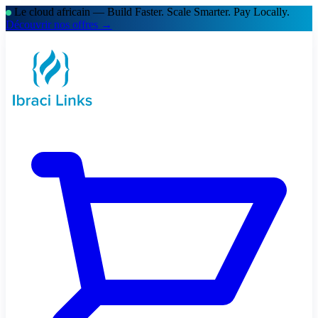
Le cloud africain — Build Faster. Scale Smarter.
Pay Locally.
Découvrir nos offres →