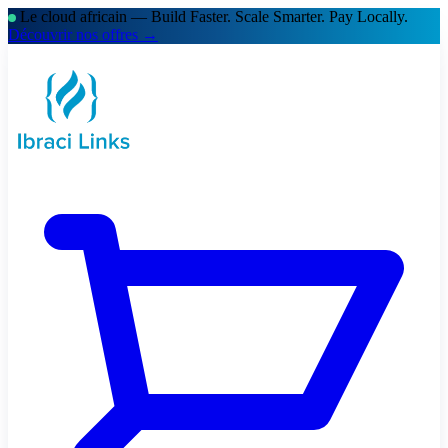
Le cloud africain — Build Faster. Scale Smarter.
Pay Locally.
Découvrir nos offres →