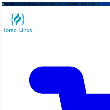
Le cloud africain — Build Faster. Scale Smarter.
Pay Locally.
Décou