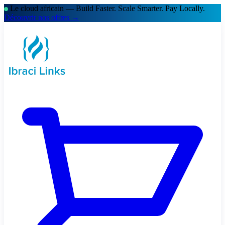
Le cloud africain — Build Faster. Scale Smarter.
Pay Locally.
Découvrir nos offres →