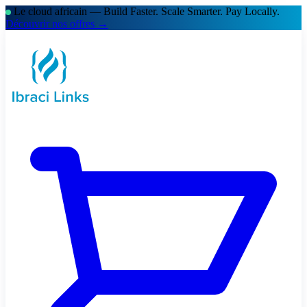
Le cloud africain — Build Faster. Scale Smarter.
Pay Locally.
Découvrir nos offres →