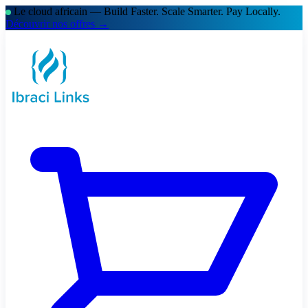
Le cloud africain — Build Faster. Scale Smarter.
Pay Locally.
Découvrir nos offres →