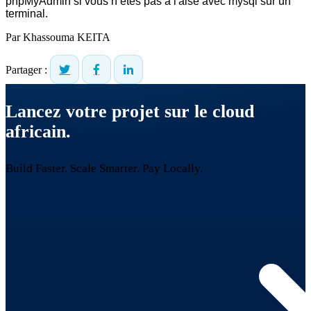
phpMyAdmin si vous n’êtes pas à l'aise avec mysql sur un 
terminal.
Par
Khassouma KEITA
Partager :
Lancez votre projet sur le cloud
africain.
Build Faster. Scale Smarter.
Pay Locally.