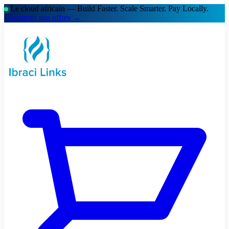
Le cloud africain — Build Faster. Scale Smarter.
Pay Locally.
Découvrir nos offres →