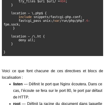
        try_files $uri $uri/ =
404
;
    }
    location ~ \.php$ {
include
 snippets/fastcgi-php.conf;
        fastcgi_pass unix:/
var
/run/php/php7
.4
-
fpm.sock;
     }
    location ~ /\.ht {
        deny all;
    }
}
Voici ce que font chacune de ces directives et blocs de 
localisation :
listen 
— Définit le port que Nginx écoutera. Dans ce 
cas, l’écoute se fera sur le port 80, le port par défaut 
de HTTP.
root 
— Définit la racine du document dans laquelle 