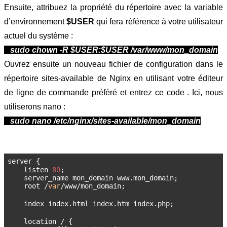
Ensuite, attribuez la propriété du répertoire avec la variable 
d’environnement
 $USER 
qui fera référence à votre utilisateur 
actuel du système :
   sudo chown -R $USER:$USER /var/www/mon_domain
Ouvrez ensuite un nouveau fichier de configuration dans le 
répertoire sites-available de Nginx en utilisant votre éditeur 
de ligne de commande préféré et entrez ce code . Ici, nous 
utiliserons nano :
   sudo nano /etc/nginx/sites-available/mon_domain
server {
    listen 
80
;
    server_name mon_domain www.mon_domain;
    root /
var
/www/mon_domain;
    index index.html index.htm index.php;
    location / {