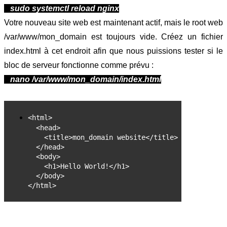
   sudo systemctl reload nginx
Votre nouveau site web est maintenant actif, mais le root web 
/var/www/mon_domain est toujours vide. Créez un fichier 
index.html à cet endroit afin que nous puissions tester si le 
bloc de serveur fonctionne comme prévu :
   nano /var/www/mon_domain/index.html
<html>
  <head>
    <title>mon_domain website</title>
  </head>
  <body>
    <h1>Hello World!</h1>
  </body>
</html>